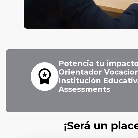
Potencia tu impact
workspace_premium
Orientador Vocacion
Institución Educati
Assessments
¡Será un plac