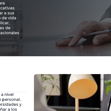
ara
ucativas
r a sus
 de vida
icar,
cas de
cacionales
a nivel
o personal,
rsidades y
ar a los