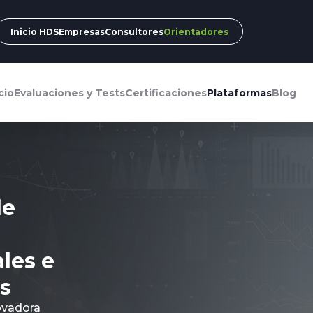
Inicio HDS
Empresas
Consultores
Orientadores
cio
Evaluaciones y Tests
Certificaciones
Plataformas
Blog
de
les e
s
ovadora