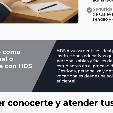
administra
check_circle
Segurida
de tus ev
sencillo y
o como
HDS Assessments es ideal p
instituciones educativas q
al o
personalizables y fáciles d
va con HDS
estudiantes en el proceso d
¡Gestiona, personaliza y op
vocacionales desde una sola
eficiente!
er conocerte y atender tu