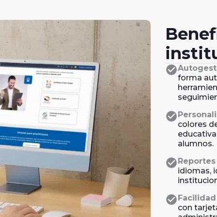
Benef
insti
check_circle
Autogest
forma aut
herramien
seguimien
check_circle
Personali
colores de
educativa
alumnos.
check_circle
Reportes
idiomas, 
institucio
check_circle
Facilida
con tarje