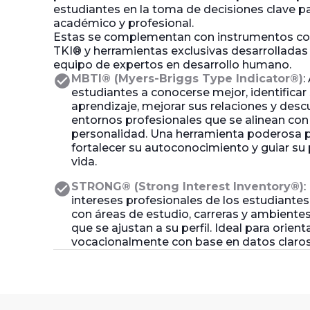
estudiantes en la toma de decisiones clave pa
académico y profesional.
Estas se complementan con instrumentos c
TKI® y herramientas exclusivas desarrolladas
equipo de expertos en desarrollo humano.
check_circle
MBTI® (Myers-Briggs Type Indicator®)
:
estudiantes a conocerse mejor, identificar 
aprendizaje, mejorar sus relaciones y descu
entornos profesionales que se alinean con
personalidad. Una herramienta poderosa 
fortalecer su autoconocimiento y guiar su
vida.
check_circle
STRONG® (Strong Interest Inventory®)
:
intereses profesionales de los estudiantes 
con áreas de estudio, carreras y ambientes
que se ajustan a su perfil. Ideal para orient
vocacionalmente con base en datos claros 