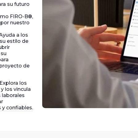
ra su futuro
omo FIRO-B®,
 por nuestro
 Ayuda a los
su estilo de
brir
 su
para
 proyecto de
 Explora los
y los vincula
 laborales
ar
y confiables.