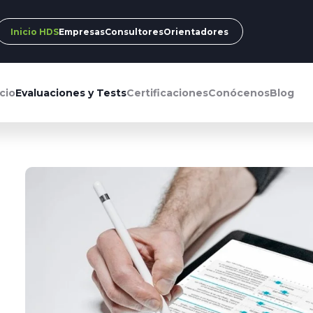
Inicio HDS
Empresas
Consultores
Orientadores
icio
Evaluaciones y Tests
Certificaciones
Conócenos
Blog