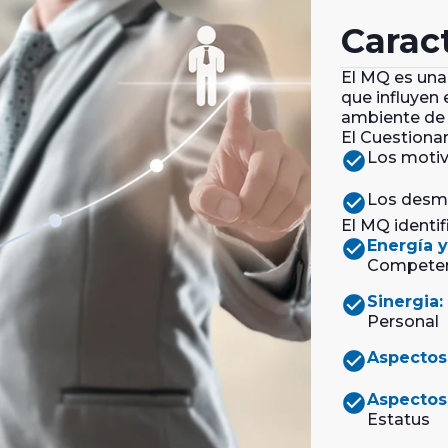
Caract
El MQ es una
que influyen 
ambiente de 
El Cuestionar
check_circle
Los motiv
check_circle
Los desmo
El MQ identif
check_circle
Energía 
Competen
check_circle
Sinergia:
Personal
check_circle
Aspectos
check_circle
Aspectos
Estatus