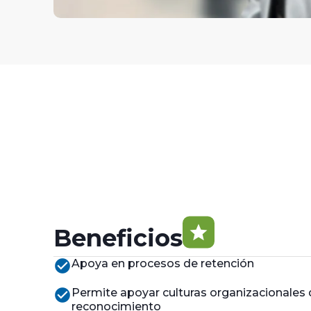
star
Beneficios
check_circle
Apoya en procesos de retención
check_circle
Permite apoyar culturas organizacionales 
reconocimiento