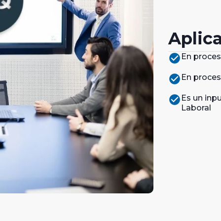
Aplic
check_circle
En proces
check_circle
En proces
check_circle
Es un inp
Laboral