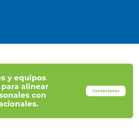
es y equipos
para alinear
Contáctanos
sonales con
acionales.