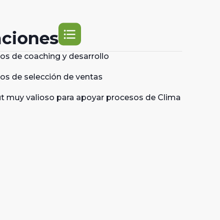
format_list_bulleted
aciones
os de coaching y desarrollo
os de selección de ventas
ut muy valioso para apoyar procesos de Clima