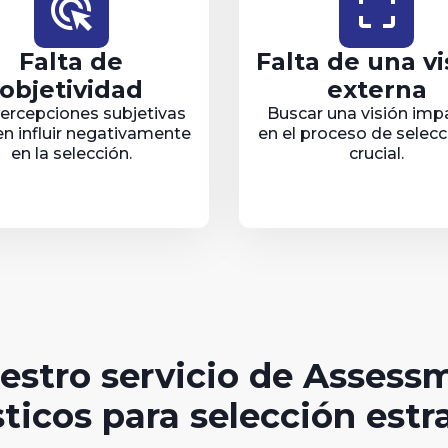
ads_click
crop_free
Falta de
Falta de una vi
objetividad
externa
ercepciones subjetivas
Buscar una visión impa
n influir negativamente
en el proceso de selecc
en la selección.
crucial.
estro servicio de Assess
ticos para selección estr