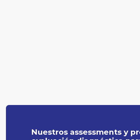
1.Evaluaciones
Este servicio incluye, dependiendo del tipo
de rol: pruebas de comportamiento,
competencias, habilidades y motivaciones.
Nuestros assessments y p