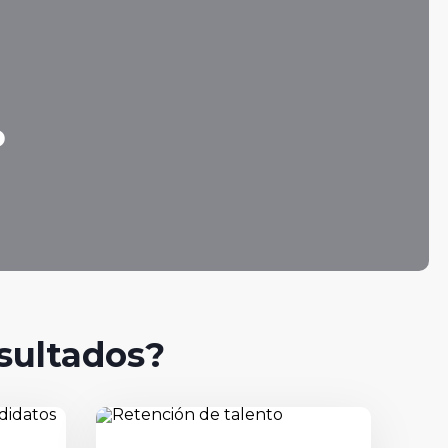
o
esultados?