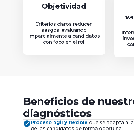
Objetividad
va
Criterios claros reducen
sesgos, evaluando
Info
imparcialmente a candidatos
inve
con foco en el rol.
co
Beneficios de nuestr
diagnósticos
check_circle
Proceso ágil y flexible
que se adapta a l
de los candidatos de forma oportuna.