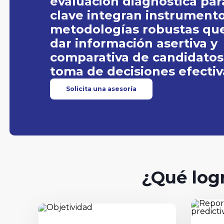
evaluación diagnóstica par
clave integran instrumento
metodologías robustas qu
dar información asertiva y
comparativa de candidatos
toma de decisiones efectiv
Solicita una asesoría
¿Qué logr