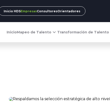
Inicio HDS
Empresas
Consultores
Orientadores
keyboard_arrow_down
key
Inicio
Mapeo de Talento
Transformación de Talento