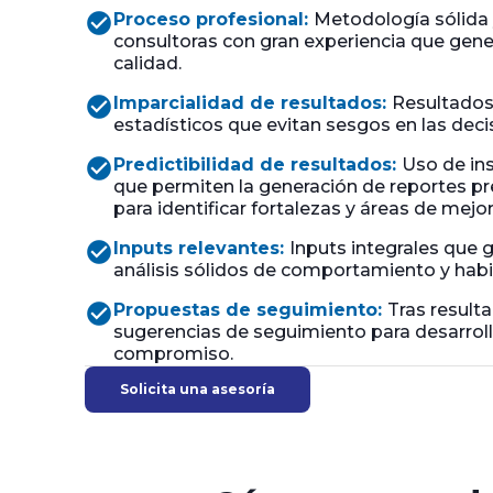
check_circle
Proceso profesional:
Metodología sólida 
consultoras con gran experiencia que gene
calidad.
check_circle
Imparcialidad de resultados:
Resultados
estadísticos que evitan sesgos en las deci
check_circle
Predictibilidad de resultados:
Uso de in
que permiten la generación de reportes pr
para identificar fortalezas y áreas de mejor
check_circle
Inputs relevantes:
Inputs integrales que 
análisis sólidos de comportamiento y habi
check_circle
Propuestas de seguimiento:
Tras result
sugerencias de seguimiento para desarroll
compromiso.
Solicita una asesoría