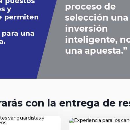
a puestos
proceso de
s y
selección una
e permiten
4.Entrega de resultados
inversión
 para una
La entrega de resultados es una sesión de
consultoría donde se presentan las
inteligente, n
a.
conclusiones y recomendaciones respectivas.
una apuesta.”
arás con la entrega de r