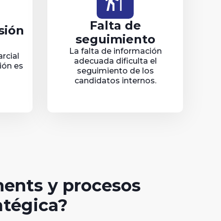
follow_the_signs
Falta de
sión
seguimiento
La falta de información
rcial
adecuada dificulta el
ión es
seguimiento de los
candidatos internos.
ments y procesos
atégica?