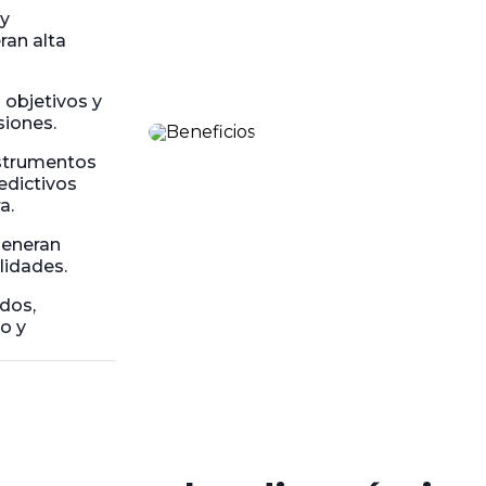
y
ran alta
 objetivos y
siones.
strumentos
edictivos
a.
generan
lidades.
ados,
o y