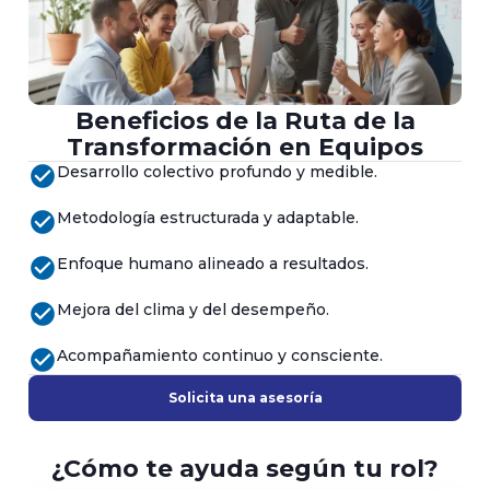
Beneficios de la Ruta de la
Transformación en Equipos
check_circle
Desarrollo colectivo profundo y medible.
check_circle
Metodología estructurada y adaptable.
check_circle
Enfoque humano alineado a resultados.
check_circle
Mejora del clima y del desempeño.
check_circle
Acompañamiento continuo y consciente.
Solicita una asesoría
¿Cómo te ayuda según tu rol?