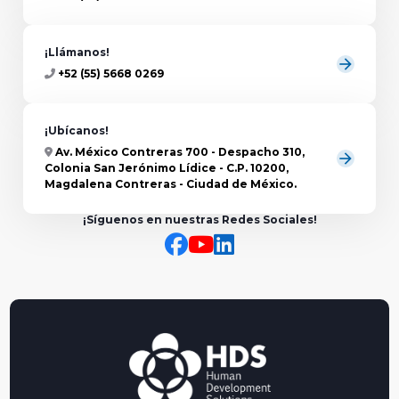
¡Llámanos!
arrow_forward
+52 (55) 5668 0269
¡Ubícanos!
Av. México Contreras 700 - Despacho 310,
arrow_forward
Colonia San Jerónimo Lídice - C.P. 10200,
Magdalena Contreras - Ciudad de México.
¡Síguenos en nuestras Redes Sociales!