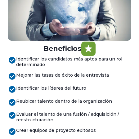
star
Beneficios
check_circle
Identificar los candidatos más aptos para un rol
determinado
check_circle
Mejorar las tasas de éxito de la entrevista
check_circle
Identificar los líderes del futuro
check_circle
Reubicar talento dentro de la organización
check_circle
Evaluar el talento de una fusión / adquisición /
reestructuración
check_circle
Crear equipos de proyecto exitosos