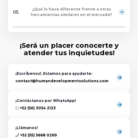
¿Qué lo hace diferente frente a otras
expand_more
05.
herramientas similares en el mercado?
¡Será un placer conocerte y
atender tus inquietudes!
¡Escríbenos!, Estamos para ayudarte:
arrow_forward
contact@humandevelopmentsolutions.com
¡Contáctanos por WhatsApp!
arrow_forward
+52 (56) 3054 2123
¡Llámanos!
arrow_forward
+52 (55) 5668 0269