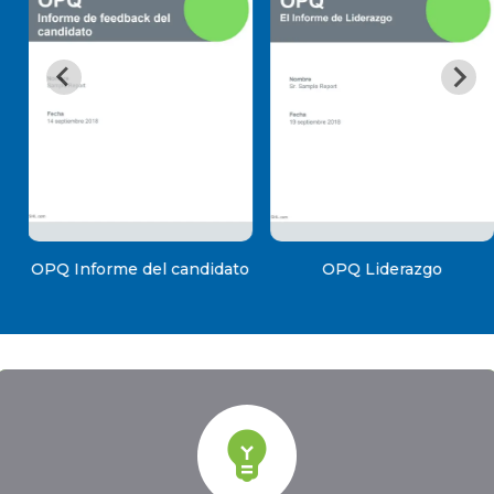
OPQ Informe del candidato
OPQ Liderazgo
emoji_objects