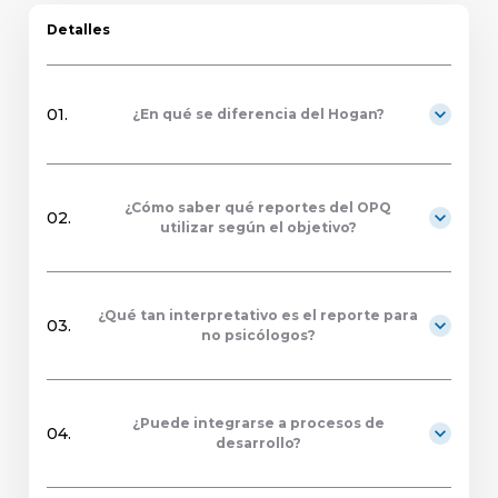
Detalles
expand_more
01.
¿En qué se diferencia del Hogan?
¿Cómo saber qué reportes del OPQ
expand_more
02.
utilizar según el objetivo?
¿Qué tan interpretativo es el reporte para
expand_more
03.
no psicólogos?
¿Puede integrarse a procesos de
expand_more
04.
desarrollo?