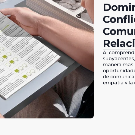
Domin
Confli
Comun
Relac
Al comprende
subyacentes, 
manera más e
oportunidade
de comunicac
empatía y la 