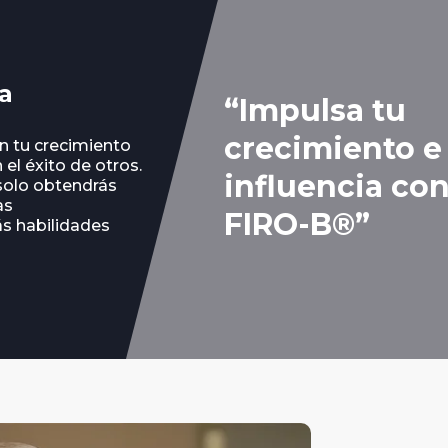
la
“Impulsa tu
crecimiento e
en tu crecimiento
 el éxito de otros.
influencia co
 solo obtendrás
as
FIRO-B®”
ás habilidades