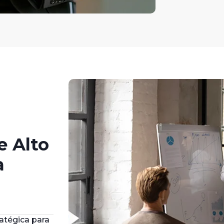
e Alto
a
atégica para