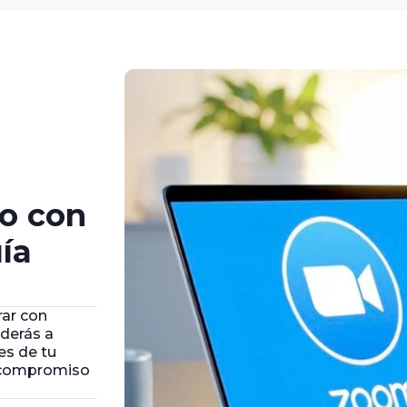
go con
ía
rar con
nderás a
es de tu
l compromiso