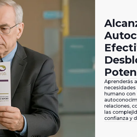
Alcan
Autoc
Efecti
Desbl
Poten
Aprenderás a
necesidades 
humano con u
autoconocimi
relaciones, 
las compleji
confianza y d